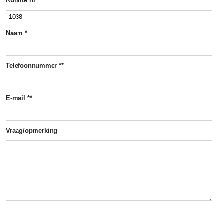
Ruimte nr *
Naam *
Telefoonnummer **
E-mail **
Vraag/opmerking