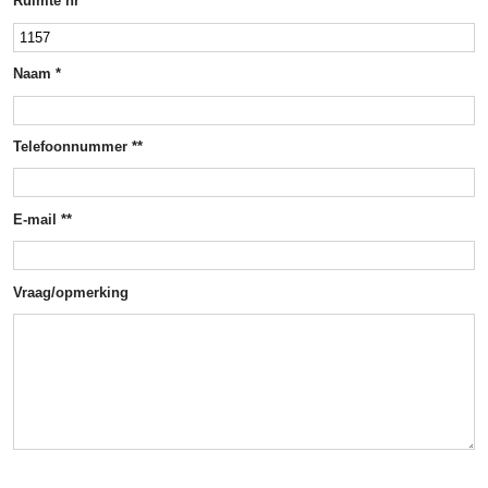
Ruimte nr *
Naam *
Telefoonnummer **
E-mail **
Vraag/opmerking