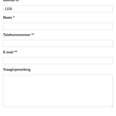
Ruimte nr *
Naam *
Telefoonnummer **
E-mail **
Vraag/opmerking