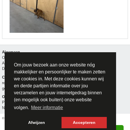
Algemeen
Over Majabox
Algemene voorwaarden
Om jouw bezoek aan onze website nóg
Disclaimer
makkelijker en persoonlijker te maken zetten
Contact
we cookies in. Met deze cookies kunnen wij
reserveren
en derde partijen informatie over jou
gebeld worden
verzamelen en jouw internetgedrag binnen
Opslagruimte huren
(en mogelijk ook buiten) onze website
Privacy- en cookieverklaring
volgen.
Meer informatie
Nieuwsoverzicht
© Majabox (2026)
Afwijzen
Accepteren