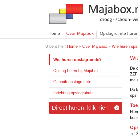
Home
Over Majabox
Opslagruimte hure
U bent hier:
Home
»
Over Majabox
»
Wie huren ops
Wi
Wie huren opslagruimte?
De o
Opslag huren bij Majabox
ZZPe
meub
Gebruik opslagruimte
De k
Inrichting opslagruimte
opsl
Toe
Direct huren, klik hier!
Hier
beni
Ops