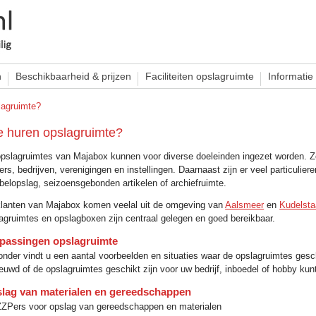
n
Beschikbaarheid & prijzen
Faciliteiten opslagruimte
Informatie
lagruimte?
e huren opslagruimte?
pslagruimtes van Majabox kunnen voor diverse doeleinden ingezet worden. 
rs, bedrijven, verenigingen en instellingen. Daarnaast zijn er veel particulie
elopslag, seizoensgebonden artikelen of archiefruimte.
lanten van Majabox komen veelal uit de omgeving van
Aalsmeer
en
Kudelsta
agruimtes en opslagboxen zijn centraal gelegen en goed bereikbaar.
passingen opslagruimte
onder vindt u een aantal voorbeelden en situaties waar de opslagruimtes geschi
euwd of de opslagruimtes geschikt zijn voor uw bedrijf, inboedel of hobby kunt
lag van materialen en gereedschappen
ZZPers voor opslag van gereedschappen en materialen