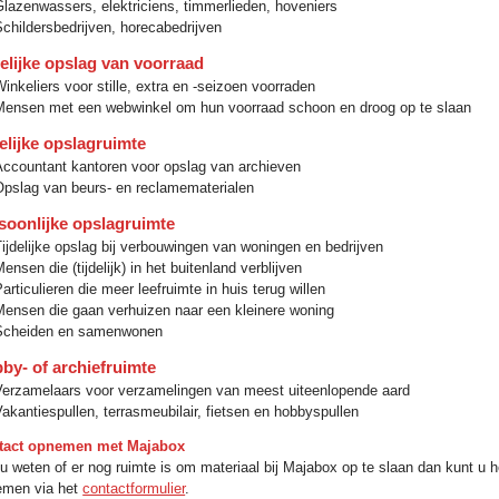
Glazenwassers, elektriciens, timmerlieden, hoveniers
Schildersbedrijven, horecabedrijven
delijke opslag van voorraad
inkeliers voor stille, extra en -seizoen voorraden
Mensen met een webwinkel om hun voorraad schoon en droog op te slaan
elijke opslagruimte
Accountant kantoren voor opslag van archieven
Opslag van beurs- en reclamematerialen
soonlijke opslagruimte
Tijdelijke opslag bij verbouwingen van woningen en bedrijven
ensen die (tijdelijk) in het buitenland verblijven
articulieren die meer leefruimte in huis terug willen
Mensen die gaan verhuizen naar een kleinere woning
Scheiden en samenwonen
by- of archiefruimte
Verzamelaars voor verzamelingen van meest uiteenlopende aard
akantiespullen, terrasmeubilair, fietsen en hobbyspullen
tact opnemen met Majabox
 u weten of er nog ruimte is om materiaal bij Majabox op te slaan dan kunt u 
emen via het
contactformulier
.