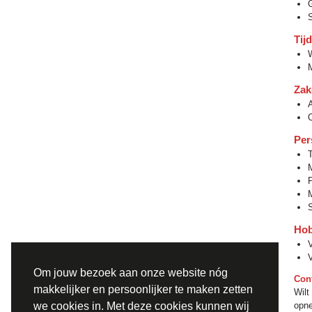
Tij
W
Zak
Per
M
P
Hob
V
Om jouw bezoek aan onze website nóg
Con
makkelijker en persoonlijker te maken zetten
Wilt
opn
we cookies in. Met deze cookies kunnen wij