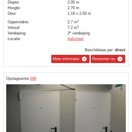
Diepte:
2,05 m
Hoogte:
2,70 m
Deur:
1,18 x 2,50 m
2
Oppervlakte:
2,7 m
3
Inhoud:
7,2 m
e
Verdieping:
2
verdieping
Locatie:
Aalsmeer
Beschikbaar per:
direct
Meer informatie
Reserveer nu
Opslagruimte
698