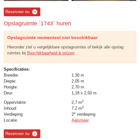
Reserveer nu
Opslagruimte `1743` huren
Opslagruimte momenteel niet beschikbaar
Hieronder ziet u vergelijkbare opslagruimtes of bekijk alle opslag
ruimtes bij
Beschikbaarheid & prijzen
Specificaties:
Breedte:
1,30 m
Diepte:
2,05 m
Hoogte:
2,70 m
Deur:
1,18 x 2,50 m
2
Oppervlakte:
2,7 m
3
Inhoud:
7,2 m
e
Verdieping:
2
verdieping
Locatie:
Aalsmeer
Reserveer nu