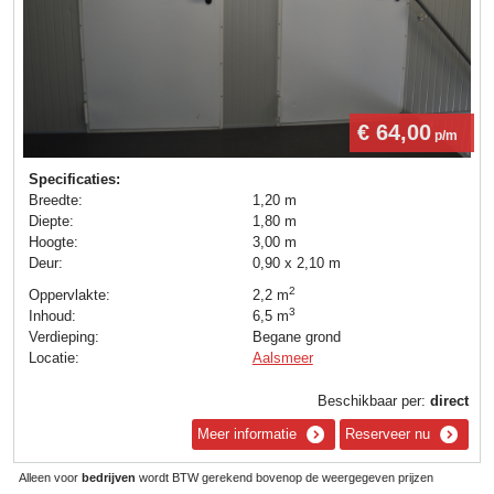
€ 64,00
p/m
Specificaties:
Breedte:
1,20 m
Diepte:
1,80 m
Hoogte:
3,00 m
Deur:
0,90 x 2,10 m
2
Oppervlakte:
2,2 m
3
Inhoud:
6,5 m
Verdieping:
Begane grond
Locatie:
Aalsmeer
Beschikbaar per:
direct
Meer informatie
Reserveer nu
Alleen voor
bedrijven
wordt BTW gerekend bovenop de weergegeven prijzen