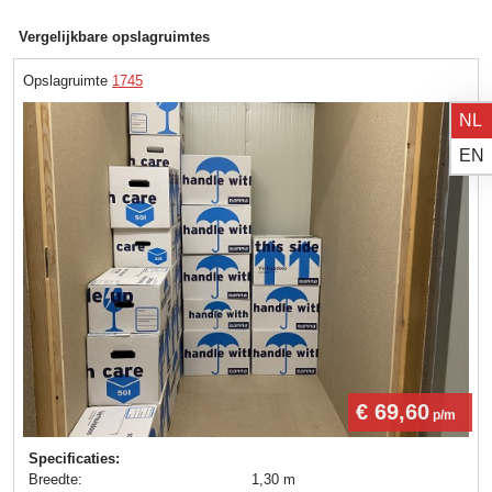
Vergelijkbare opslagruimtes
Opslagruimte
1745
NL
EN
€ 69,60
p/m
Specificaties:
Breedte:
1,30 m