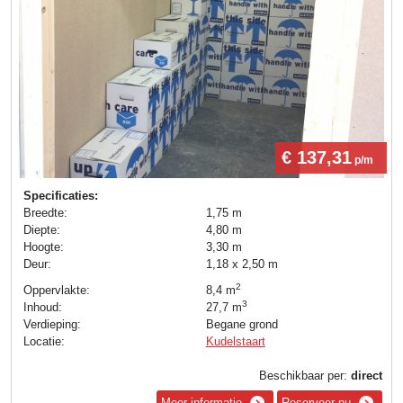
€ 137,31
p/m
Specificaties:
Breedte:
1,75 m
Diepte:
4,80 m
Hoogte:
3,30 m
Deur:
1,18 x 2,50 m
2
Oppervlakte:
8,4 m
3
Inhoud:
27,7 m
Verdieping:
Begane grond
Locatie:
Kudelstaart
Beschikbaar per:
direct
Meer informatie
Reserveer nu