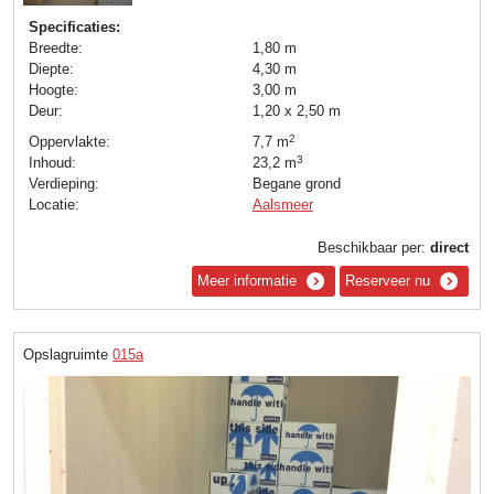
Specificaties:
Breedte:
1,80 m
Diepte:
4,30 m
Hoogte:
3,00 m
Deur:
1,20 x 2,50 m
2
Oppervlakte:
7,7 m
3
Inhoud:
23,2 m
Verdieping:
Begane grond
Locatie:
Aalsmeer
Beschikbaar per:
direct
Meer informatie
Reserveer nu
Opslagruimte
015a