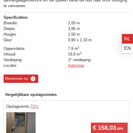
aanhangwagenservice om uw spullen vanaf uw huis naar onze vestiging
te vervoeren.
Specificaties:
Breedte:
2,00 m
Diepte:
3,95 m
Hoogte:
2,50 m
NL
Deur:
0,90 x 2,10 m
EN
2
Oppervlakte:
7,9 m
3
Inhoud:
19,8 m
e
Verdieping:
1
verdieping
Locatie:
Aalsmeer
Reserveer nu
Vergelijkbare opslagruimtes
Opslagruimte
737c
€ 158,03
p/m